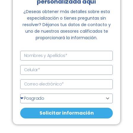
personalizada aquí
¿Deseas obtener más detalles sobre esta
especialización o tienes preguntas sin
resolver? Déjanos tus datos de contacto y
uno de nuestros asesores calificados te
proporcionará la información.
N
o
m
C
b
e
r
l
C
e
u
o
s
l
r
G
y
a
r
r
A
r
e
a
p
Solicitar información
o
d
e
e
o
l
l
d
l