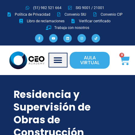
Ir
(51) 982 521 664
SIG 9001 / 21001
al
Política de Privacidad
Convenio SIU
Convenio CIP
contenido
Libro de reclamaciones
Verificar certificado
Trabaja con nosotros
F
Y
L
I
T
a
o
i
n
i
c
u
n
s
k
e
t
k
t
t
b
u
e
a
o
o
b
d
g
k
o
e
i
r
Ca
0
AULA
k
n
a
-
m
VIRTUAL
f
Residencia y
Supervisión de
Obras de
Construcción