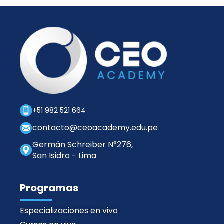
e
e
i
c
i
d
t
n
o
r
s
s
ó
t
n
r
i
u
c
c
o
c
i
+51 982 521 664
ó
n
contacto@ceoacademy.edu.pe
Germán Schreiber N°276,
San Isidro - Lima
Programas
Especializaciones en vivo