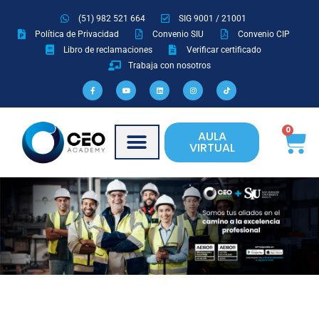
Ir
(51) 982 521 664
SIG 9001 / 21001
al
Política de Privacidad
Convenio SIU
Convenio CIP
contenido
Libro de reclamaciones
Verificar certificado
Trabaja con nosotros
F
Y
L
I
T
a
o
i
n
i
c
u
n
s
k
e
t
k
t
t
b
u
e
a
o
o
b
d
g
k
o
e
i
r
Ca
0
AULA
k
n
a
-
m
VIRTUAL
f