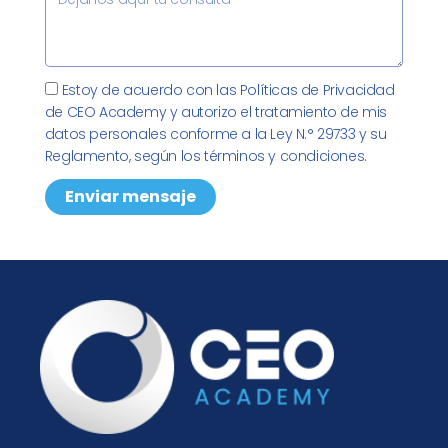
e
a
a
o
u
e
r
t
c
e
l
n
n
e
i
l
a
s
o
r
ó
e
r
a
P
Estoy de acuerdo con las Políticas de Privacidad
n
n
c
j
o
de CEO Academy y autorizo el tratamiento de mis
o
t
e
l
datos personales conforme a la Ley N.° 29733 y su
r
í
Reglamento, según los términos y condiciones.
ó
t
n
Enviar mensaje
i
i
c
c
a
o