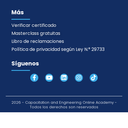
Más
Verificar certificado
Masterclass gratuitas
Libro de reclamaciones
Política de privacidad según Ley N.° 29733
Síguenos
F
Y
L
I
T
a
o
i
n
i
c
u
n
s
k
e
t
k
t
t
b
u
e
a
o
2026 - Capacitation and Engineering Online Academy -
o
b
d
g
k
Todos los derechos son reservados
o
e
i
r
k
n
a
-
m
f