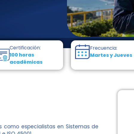
Certificación:
Frecuencia:
100 horas
Martes y Jueves
académicas
es como especialistas en Sistemas de
 e ISO 45001.