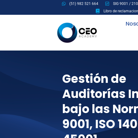
Ir
(51) 982 521 664
SIG 9001 / 21
al
Libro de reclamacio
contenido
Nos
Gestión de
Auditorías I
bajo las No
9001, ISO 140