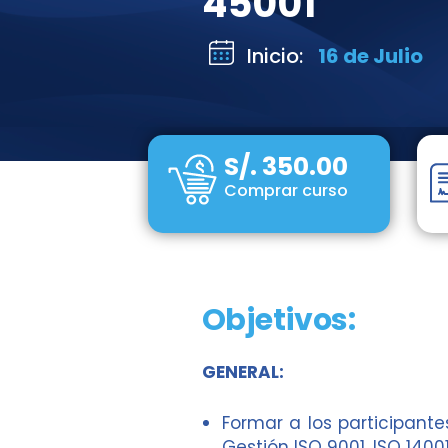
45001
Inicio:
16 de Julio
S/. 350.00
Comprar curso
Objetivos:
GENERAL:
Formar a los participant
Gestión ISO 9001, ISO 14001