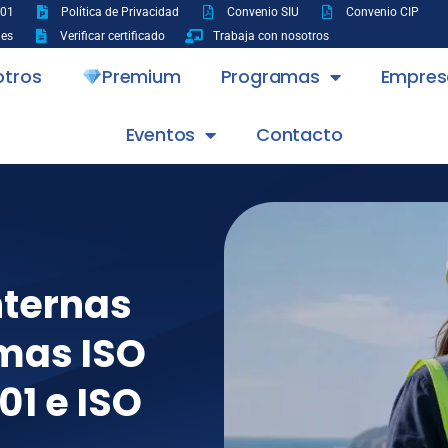
001
Política de Privacidad
Convenio SIU
Convenio CIP
nes
Verificar certificado
Trabaja con nosotros
otros
Premium
Programas
Empres
Eventos
Contacto
nternas
rmas ISO
01 e ISO