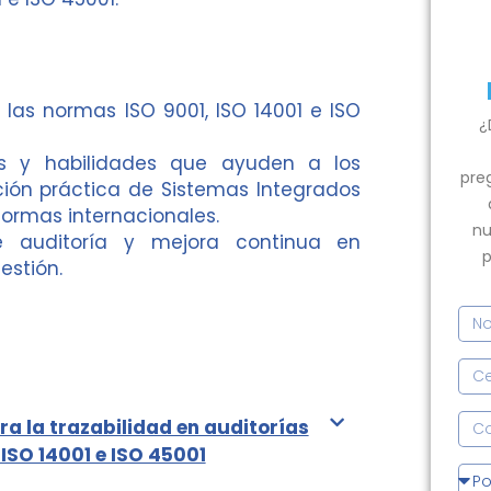
 las normas ISO 9001, ISO 14001 e ISO
¿
as y habilidades que ayuden a los
pre
ación práctica de Sistemas Integrados
normas internacionales.
nu
de auditoría y mejora continua en
p
estión.
N
o
m
C
b
e
r
l
C
ra la trazabilidad en auditorías
e
u
o
 ISO 14001 e ISO 45001
s
l
r
G