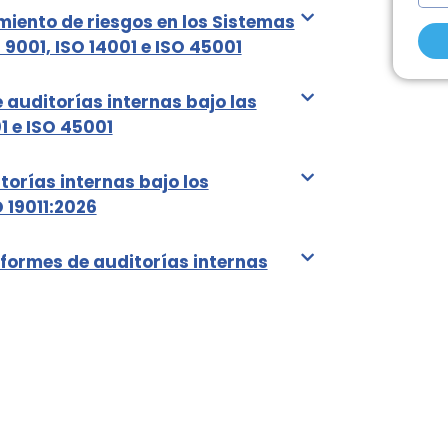
y
a
r
r
miento de riesgos en los Sistemas
A
r
e
a
 9001, ISO 14001 e ISO 45001
p
o
d
e
e
o
 auditorías internas bajo las
l
l
d
1 e ISO 45001
l
e
e
i
c
i
d
t
n
torías internas bajo los
o
r
s
 19011:2026
s
ó
t
n
r
formes de auditorías internas
i
u
c
c
o
c
i
ó
n