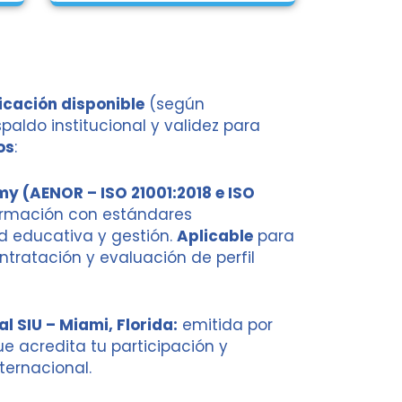
ficación disponible
(según
aldo institucional y validez para
os
:
y (AENOR – ISO 21001:2018 e ISO
ormación con estándares
d educativa y gestión.
Aplicable
para
ntratación y evaluación de perfil
l SIU – Miami, Florida:
emitida por
ue acredita tu participación y
ternacional.