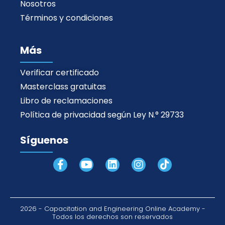
Nosotros
Términos y condiciones
Más
Verificar certificado
Masterclass gratuitas
Libro de reclamaciones
Política de privacidad según Ley N.° 29733
Síguenos
F
Y
L
I
T
a
o
i
n
i
c
u
n
s
k
e
t
k
t
t
b
u
e
a
o
2026 - Capacitation and Engineering Online Academy -
o
b
d
g
k
Todos los derechos son reservados
o
e
i
r