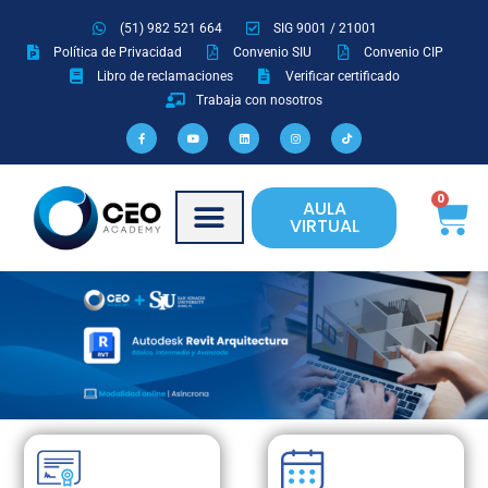
Ir
(51) 982 521 664
SIG 9001 / 21001
al
Política de Privacidad
Convenio SIU
Convenio CIP
contenido
Libro de reclamaciones
Verificar certificado
Trabaja con nosotros
F
Y
L
I
T
a
o
i
n
i
c
u
n
s
k
e
t
k
t
t
b
u
e
a
o
o
b
d
g
k
o
e
i
r
Ca
0
AULA
k
n
a
-
m
VIRTUAL
f