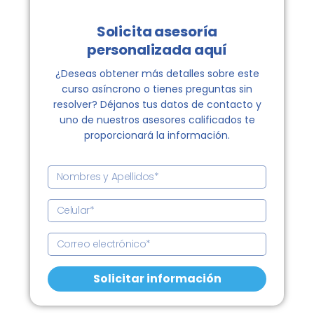
Solicita asesoría
personalizada aquí
¿Deseas obtener más detalles sobre este
curso asíncrono o tienes preguntas sin
resolver? Déjanos tus datos de contacto y
uno de nuestros asesores calificados te
proporcionará la información.
N
o
m
C
b
e
r
l
C
e
u
o
s
l
r
Solicitar información
y
a
r
A
r
e
p