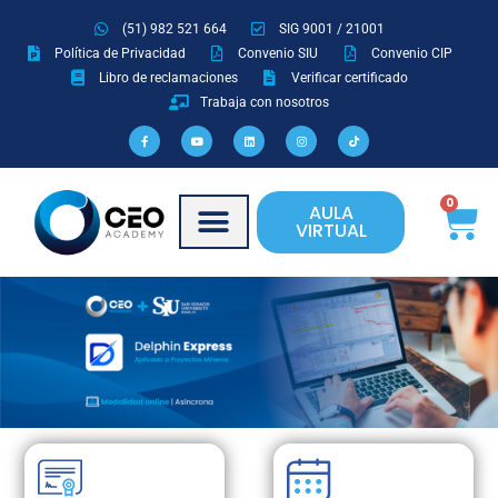
Ir
(51) 982 521 664
SIG 9001 / 21001
al
Política de Privacidad
Convenio SIU
Convenio CIP
contenido
Libro de reclamaciones
Verificar certificado
Trabaja con nosotros
F
Y
L
I
T
a
o
i
n
i
c
u
n
s
k
e
t
k
t
t
b
u
e
a
o
o
b
d
g
k
o
e
i
r
Ca
0
AULA
k
n
a
-
m
VIRTUAL
f