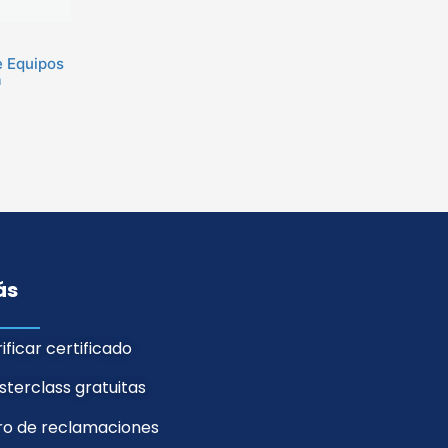
e Equipos
a
ás
ificar certificado
terclass gratuitas
bro de reclamaciones