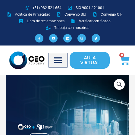
Ir
(51) 982 521 664
SIG 9001 / 21001
al
Política de Privacidad
Convenio SIU
Convenio CIP
contenido
Libro de reclamaciones
Verificar certificado
Trabaja con nosotros
F
Y
L
I
T
a
o
i
n
i
c
u
n
s
k
e
t
k
t
t
b
u
e
a
o
o
b
d
g
k
o
e
i
r
Ca
0
AULA
k
n
a
-
m
VIRTUAL
f
Coordinador
BIM
cantidad