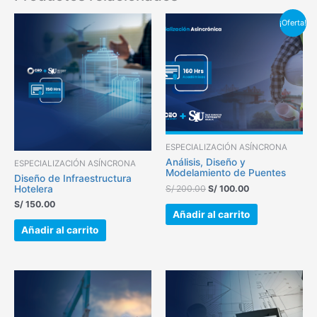
El
El
¡Oferta!
precio
precio
original
actual
era:
es:
S/ 200.00.
S/ 100.00.
ESPECIALIZACIÓN ASÍNCRONA
Análisis, Diseño y
ESPECIALIZACIÓN ASÍNCRONA
Modelamiento de Puentes
Diseño de Infraestructura
Hotelera
S/
200.00
S/
100.00
S/
150.00
Añadir al carrito
Añadir al carrito