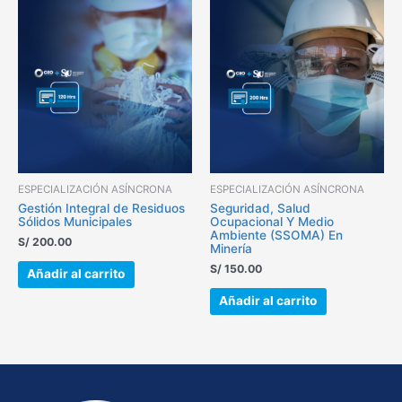
ESPECIALIZACIÓN ASÍNCRONA
ESPECIALIZACIÓN ASÍNCRONA
Gestión Integral de Residuos
Seguridad, Salud
Sólidos Municipales
Ocupacional Y Medio
Ambiente (SSOMA) En
S/
200.00
Minería
S/
150.00
Añadir al carrito
Añadir al carrito