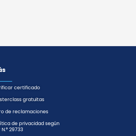
ás
ificar certificado
terclass gratuitas
bro de reclamaciones
ítica de privacidad según
 N.° 29733