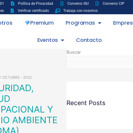
001
Política de Privacidad
Convenio SIU
Convenio CIP
nes
Verificar certificado
Trabaja con nosotros
otros
Premium
Programas
Empres
Eventos
Contacto
Buscar
Y:
OCTUBRE - 2022
UD
Recent Posts
PACIONAL Y
IO AMBIENTE
OMA)