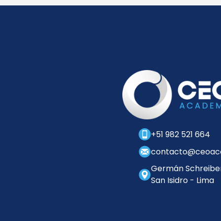
+51 982 521 664
contacto@ceoac
Germán Schreiber
San Isidro - Lima