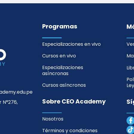
Programas
M
Especializaciones en vivo
Ver
Cursos en vivo
Mas
Especializaciones
Li
asíncronas
Pol
Cursos asíncronos
Ley
ademy.edu.pe
Sobre CEO Academy
Sí
 N°276,
F
Nosotros
a
i
Términos y condiciones
c
k