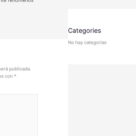
 ante fenómenos
Categories
No hay categorías
será publicada.
dos con
*