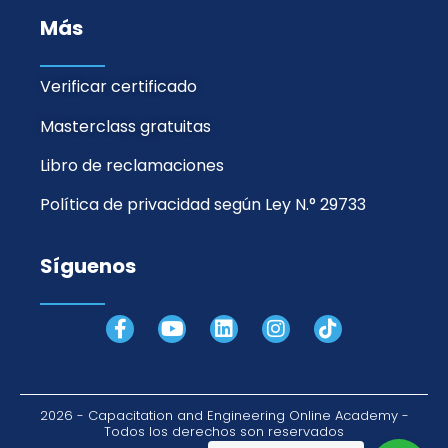
Más
Verificar certificado
Masterclass gratuitas
Libro de reclamaciones
Política de privacidad según Ley N.° 29733
Síguenos
F
Y
L
I
T
a
o
i
n
i
c
u
n
s
k
e
t
k
t
t
b
u
e
a
o
2026 - Capacitation and Engineering Online Academy -
o
b
d
g
k
Todos los derechos son reservados
o
e
i
r