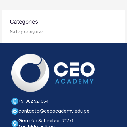
Categories
No hay categorías
+51 982 521 664
contacto@ceoacademy.edu.pe
Germán Schreiber N°276,
San Isidro - Lima