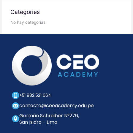
Categories
No hay categorías
+51 982 521 664
contacto@ceoacademy.edu.pe
Germán Schreiber N°276,
San Isidro - Lima