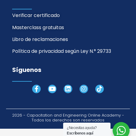
Verificar certificado
Masterclass gratuitas
Libro de reclamaciones
Política de privacidad según Ley N.° 29733
Síguenos
F
Y
L
I
T
a
o
i
n
i
c
u
n
s
k
e
t
k
t
t
b
u
e
a
o
2026 - Capacitation and Engineering Online Academy -
o
b
d
g
k
Todos los derechos son reservados
o
e
i
r
¿Necesitas ayuda?
k
n
a
Escríbenos aquí