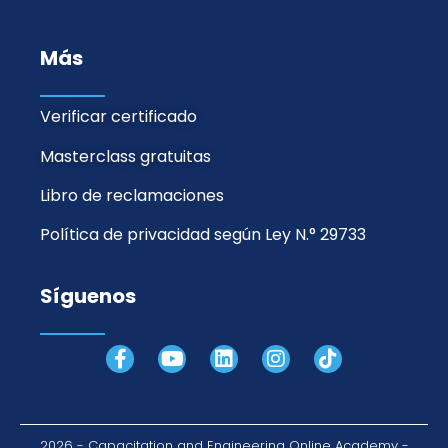
Más
Verificar certificado
Masterclass gratuitas
Libro de reclamaciones
Política de privacidad según Ley N.° 29733
Síguenos
F
Y
L
I
T
a
o
i
n
i
c
u
n
s
k
e
t
k
t
t
b
u
e
a
o
2026 - Capacitation and Engineering Online Academy -