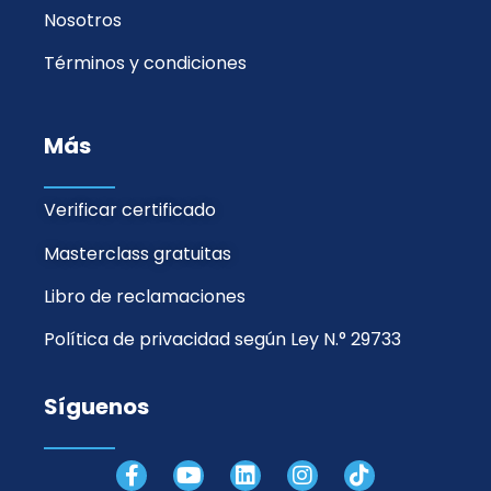
Nosotros
Términos y condiciones
Más
Verificar certificado
Masterclass gratuitas
Libro de reclamaciones
Política de privacidad según Ley N.° 29733
Síguenos
F
Y
L
I
T