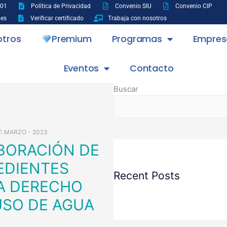
001
Política de Privacidad
Convenio SIU
Convenio CIP
nes
Verificar certificado
Trabaja con nosotros
otros
Premium
Programas
Empres
Eventos
Contacto
Buscar
Y:
MARZO - 2023
EDIENTES
Recent Posts
A DERECHO
USO DE AGUA