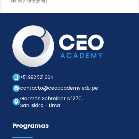
No hay categorías
+51 982 521 664
contacto@ceoacademy.edu.pe
Germán Schreiber N°276,
San Isidro - Lima
Programas