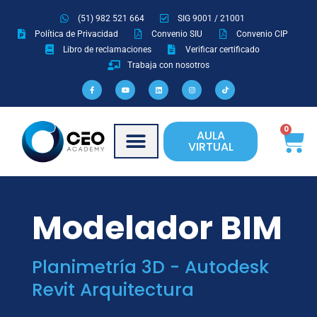
Ir
(51) 982 521 664
SIG 9001 / 21001
al
Política de Privacidad
Convenio SIU
Convenio CIP
contenido
Libro de reclamaciones
Verificar certificado
Trabaja con nosotros
F
Y
L
I
T
a
o
i
n
i
c
u
n
s
k
e
t
k
t
t
b
u
e
a
o
o
b
d
g
k
o
e
i
r
Ca
0
AULA
k
n
a
-
m
VIRTUAL
f
Modelador BIM
Planimetría 3D - Autodesk
Revit Arquitectura