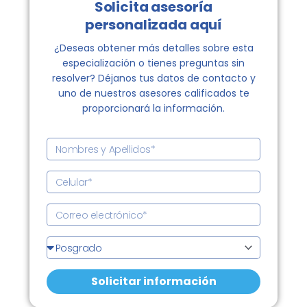
Solicita asesoría
personalizada aquí
¿Deseas obtener más detalles sobre esta
especialización o tienes preguntas sin
resolver? Déjanos tus datos de contacto y
uno de nuestros asesores calificados te
proporcionará la información.
N
o
m
C
b
e
r
l
C
e
u
o
s
l
r
G
y
a
r
r
A
r
e
a
p
Solicitar información
o
d
e
e
o