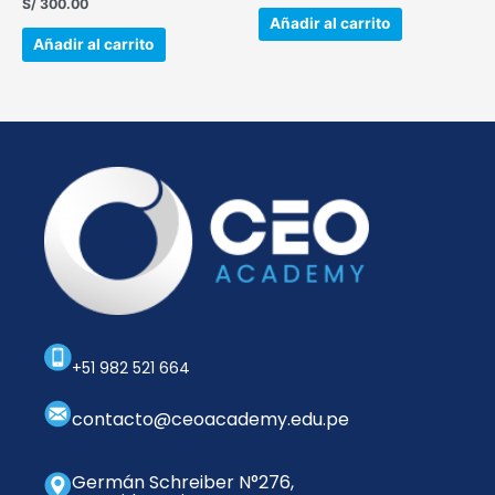
S/
300.00
Añadir al carrito
Añadir al carrito
+51 982 521 664
contacto@ceoacademy.edu.pe
Germán Schreiber N°276,