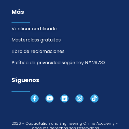
Más
Verificar certificado
Masterclass gratuitas
Libro de reclamaciones
Política de privacidad según Ley N.° 29733
Síguenos
F
Y
L
I
T
a
o
i
n
i
c
u
n
s
k
e
t
k
t
t
b
u
e
a
o
2026 - Capacitation and Engineering Online Academy -
o
b
d
g
k
Todos los derechos son reservados