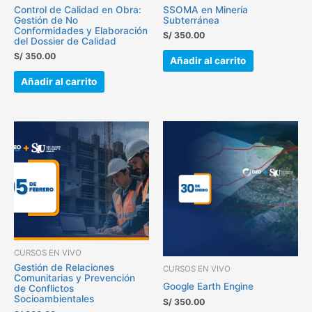
Control de Calidad en Obra:
SSOMA en Minería
Gestión de No
Subterránea
Conformidades y Elaboración
S/
350.00
del Dossier de Calidad
S/
350.00
Añadir al carrito
Añadir al carrito
CURSOS EN VIVO
Gestión de Relaciones
CURSOS EN VIVO
Comunitarias y Prevención
Google Earth Engine
de Conflictos
Socioambientales
S/
350.00