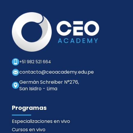
e
U
o
s
L
A
R
+51 982 521 664
contacto@ceoacademy.edu.pe
Germán Schreiber N°276,
San Isidro - Lima
Programas
Especializaciones en vivo
Cursos en vivo