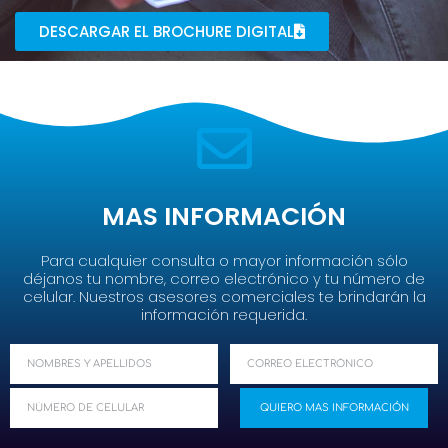
DESCARGAR EL BROCHURE DIGITAL
MAS INFORMACIÓN
Para cualquier consulta o mayor información sólo
déjanos tu nombre, correo electrónico y tu número de
celular. Nuestros asesores comerciales te brindarán la
información requerida.
N
C
o
o
m
C
r
QUIERO MAS INFORMACIÓN
b
E
r
r
L
e