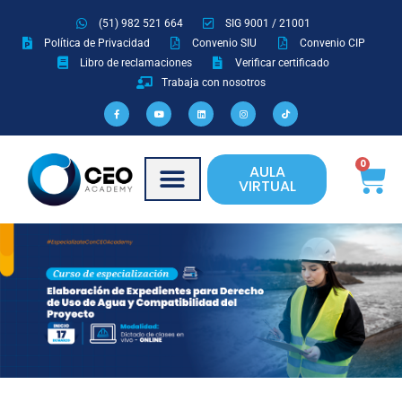
Ir
(51) 982 521 664
SIG 9001 / 21001
al
Política de Privacidad
Convenio SIU
Convenio CIP
contenido
Libro de reclamaciones
Verificar certificado
Trabaja con nosotros
F
Y
L
I
T
a
o
i
n
i
c
u
n
s
k
e
t
k
t
t
b
u
e
a
o
o
b
d
g
k
o
e
i
r
Ca
0
AULA
k
n
a
-
m
VIRTUAL
f