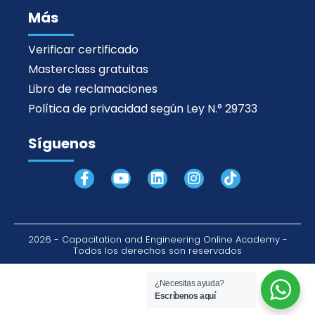
Más
Verificar certificado
Masterclass gratuitas
Libro de reclamaciones
Política de privacidad según Ley N.° 29733
Síguenos
F
Y
L
I
T
a
o
i
n
i
c
u
n
s
k
e
t
k
t
t
b
u
e
a
o
2026 - Capacitation and Engineering Online Academy -
o
b
d
g
k
Todos los derechos son reservados
o
e
i
r
k
n
a
¿Necesitas ayuda?
-
m
Escríbenos aquí
f