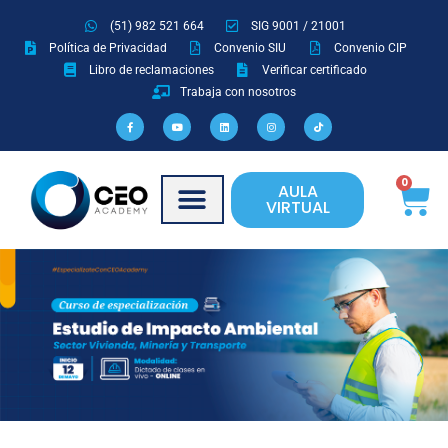
Ir
(51) 982 521 664
SIG 9001 / 21001
al
Política de Privacidad
Convenio SIU
Convenio CIP
contenido
Libro de reclamaciones
Verificar certificado
Trabaja con nosotros
F
Y
L
I
T
a
o
i
n
i
c
u
n
s
k
e
t
k
t
t
b
u
e
a
o
o
b
d
g
k
o
e
i
r
Ca
0
AULA
k
n
a
-
m
VIRTUAL
f