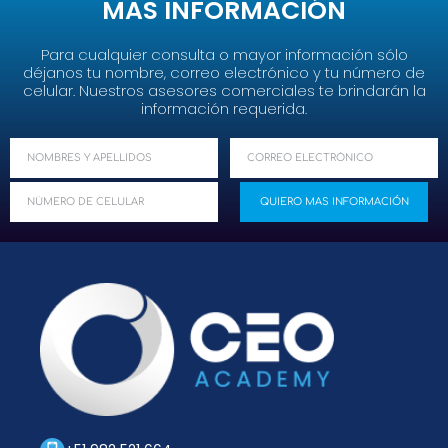
MAS INFORMACIÓN
Para cualquier consulta o mayor información sólo
déjanos tu nombre, correo electrónico y tu número de
celular. Nuestros asesores comerciales te brindarán la
información requerida.
N
C
o
o
m
C
r
QUIERO MAS INFORMACIÓN
b
E
r
r
L
e
e
U
o
s
L
A
R