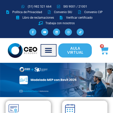
Ir
(51) 982 521 664
SIG 9001 / 21001
al
Política de Privacidad
Convenio SIU
Convenio CIP
contenido
Libro de reclamaciones
Verificar certificado
Trabaja con nosotros
F
Y
L
I
T
a
o
i
n
i
c
u
n
s
k
e
t
k
t
t
b
u
e
a
o
o
b
d
g
k
o
e
i
r
Ca
0
AULA
k
n
a
-
m
VIRTUAL
f