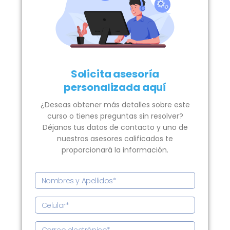
Solicita asesoría
personalizada aquí
¿Deseas obtener más detalles sobre este
curso o tienes preguntas sin resolver?
Déjanos tus datos de contacto y uno de
nuestros asesores calificados te
proporcionará la información.
N
o
m
C
b
e
r
l
C